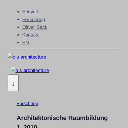
Zum
Entwurf
Inhalt
Forschung
springen
Oliver Sack
Kontakt
EN
Forschung
Architektonische Raumbildung
1, 2010